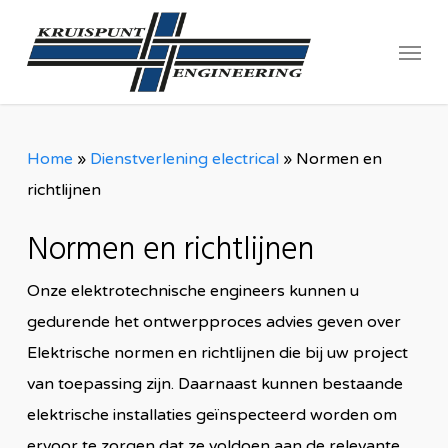
Skip
Menu
to
main
content
Home
»
Dienstverlening electrical
»
Normen en
richtlijnen
Normen en richtlijnen
Onze elektrotechnische engineers kunnen u
gedurende het ontwerpproces advies geven over
Elektrische normen en richtlijnen die bij uw project
van toepassing zijn. Daarnaast kunnen bestaande
elektrische installaties geïnspecteerd worden om
ervoor te zorgen dat ze voldoen aan de relevante