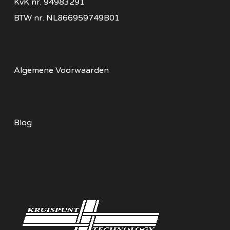
KvK nr.
94983291
BTW nr.
NL866959749B01
Algemene Voorwaarden
Blog