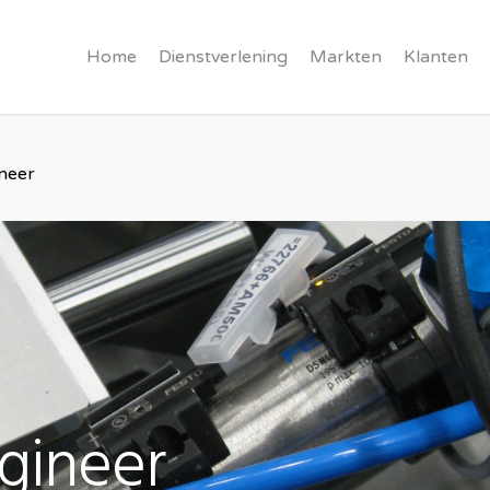
Home
Dienstverlening
Markten
Klanten
neer
gineer