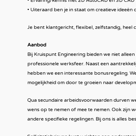
• Ervaring/kennis met 2D AutoCAD en 3D CAD 
• Uiteraard ben je in staat om creatieve ideeën 
Je bent klantgericht, flexibel, zelfstandig, hee
Aanbod
Bij Kruispunt Engineering bieden we niet alleen
professionele werksfeer. Naast een aantrekkelijk
hebben we een interessante bonusregeling. We 
mogelijkheid om door te groeien naar developm
Qua secundaire arbeidsvoorwaarden durven we te
wens op te nemen of mee te nemen. Ook zijn w
andere specifieke regelingen. Bij ons is alles b