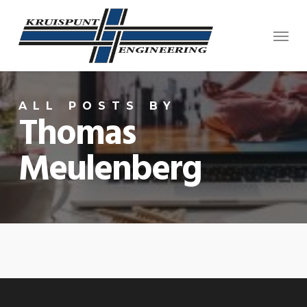
Skip
Menu
to
main
content
ALL POSTS BY
Thomas
Meulenberg