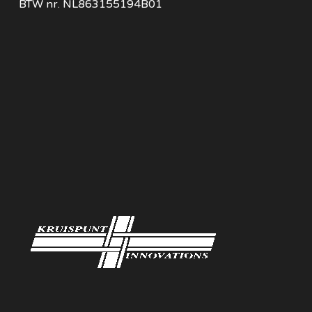
BTW nr. NL863155194B01