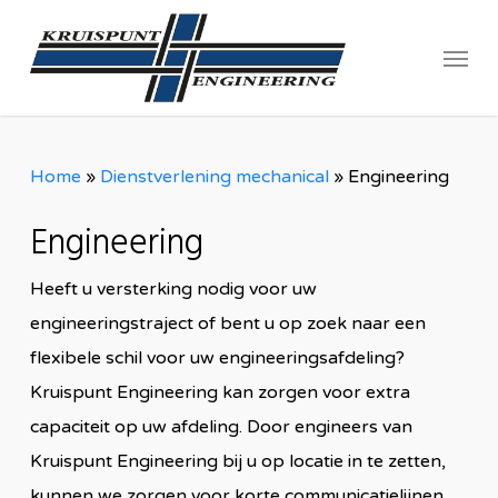
Skip
Menu
to
main
content
Home
»
Dienstverlening mechanical
»
Engineering
Engineering
Heeft u versterking nodig voor uw
engineeringstraject of bent u op zoek naar een
flexibele schil voor uw engineeringsafdeling?
Kruispunt Engineering kan zorgen voor extra
capaciteit op uw afdeling. Door engineers van
Kruispunt Engineering bij u op locatie in te zetten,
kunnen we zorgen voor korte communicatielijnen