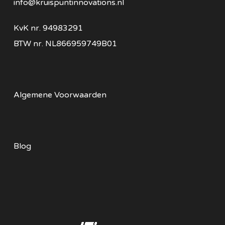
info@kruispuntinnovations.nl
KvK nr.
94983291
BTW nr.
NL866959749B01
Algemene Voorwaarden
Blog