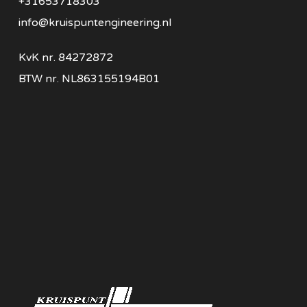
+31653718303
info@kruispuntengineering.nl
KvK nr. 84272872
BTW nr. NL863155194B01